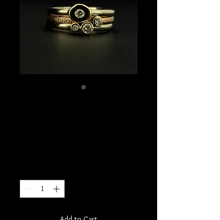
Stakkhringir úr gulli,
rósagulli, hvítagulli
og demöntum.
Price
80.000 kr.
Quantity
*
Add to Cart