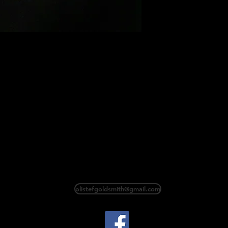
eð áletruðum nöfnum
t á olistefgoldsmith@gmail.com ef þið
millifærslu
fgoldsmith@gmail.com if you choose to
or bank transfer
olistefgoldsmith@gmail.com