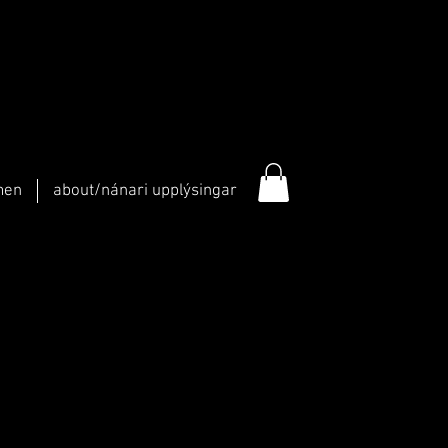
men
about/nánari upplýsingar