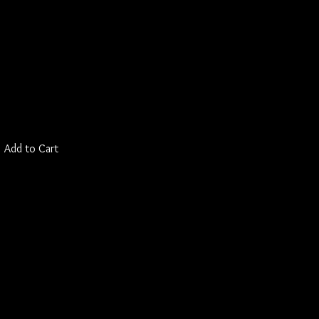
isex silfurhálsmen
Add to Cart