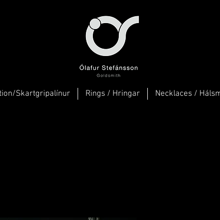
tion/Skartgripalínur
Rings / Hringar
Necklaces / Háls