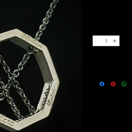
Herra eða un
Price
35.000 kr.
Quantity
*