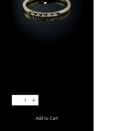
14k alliance
gullhringur með
5x0.01c demöntum.
Price
137.000 kr.
Quantity
*
Add to Cart