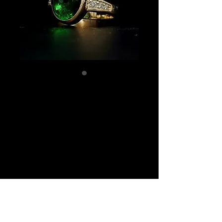
14k gullhringur með
12x10mm Túrmalín
eðalstein. 6
náttúrulegir
demantar á öxlum.
Price
386.000 kr.
Quantity
*